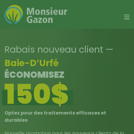
Skip
to
content
Rabais nouveau client
—
Baie-D’Urfé
ÉCONOMISEZ
150$
Optez pour des traitements efficaces et
durables
Nouvelle promotion pour les nouveaux clients de la