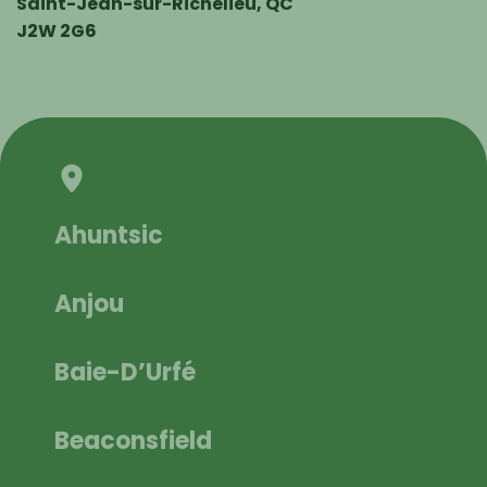
Saint-Jean-sur-Richelieu, QC
J2W 2G6
Ahuntsic
Anjou
Baie-D’Urfé
Beaconsfield