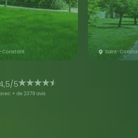
-Constant
Saint-Consta
4,5
/
5
avec + de 2379 avis